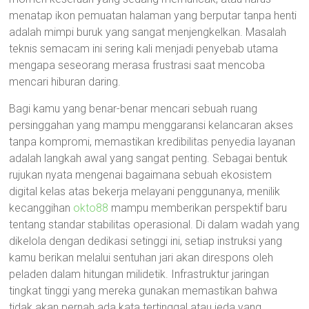
menatap ikon pemuatan halaman yang berputar tanpa henti
adalah mimpi buruk yang sangat menjengkelkan. Masalah
teknis semacam ini sering kali menjadi penyebab utama
mengapa seseorang merasa frustrasi saat mencoba
mencari hiburan daring.
Bagi kamu yang benar-benar mencari sebuah ruang
persinggahan yang mampu menggaransi kelancaran akses
tanpa kompromi, memastikan kredibilitas penyedia layanan
adalah langkah awal yang sangat penting. Sebagai bentuk
rujukan nyata mengenai bagaimana sebuah ekosistem
digital kelas atas bekerja melayani penggunanya, menilik
kecanggihan
okto88
mampu memberikan perspektif baru
tentang standar stabilitas operasional. Di dalam wadah yang
dikelola dengan dedikasi setinggi ini, setiap instruksi yang
kamu berikan melalui sentuhan jari akan direspons oleh
peladen dalam hitungan milidetik. Infrastruktur jaringan
tingkat tinggi yang mereka gunakan memastikan bahwa
tidak akan pernah ada kata tertinggal atau jeda yang