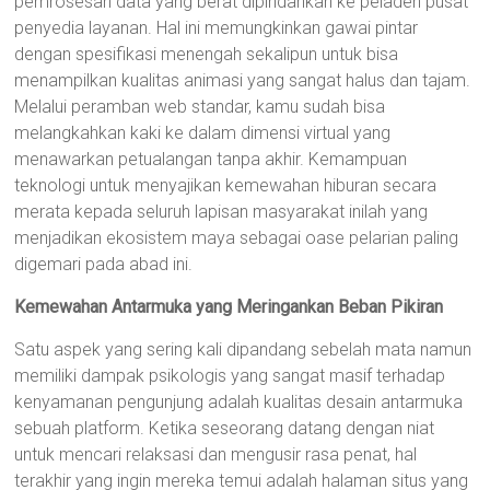
pemrosesan data yang berat dipindahkan ke peladen pusat
penyedia layanan. Hal ini memungkinkan gawai pintar
dengan spesifikasi menengah sekalipun untuk bisa
menampilkan kualitas animasi yang sangat halus dan tajam.
Melalui peramban web standar, kamu sudah bisa
melangkahkan kaki ke dalam dimensi virtual yang
menawarkan petualangan tanpa akhir. Kemampuan
teknologi untuk menyajikan kemewahan hiburan secara
merata kepada seluruh lapisan masyarakat inilah yang
menjadikan ekosistem maya sebagai oase pelarian paling
digemari pada abad ini.
Kemewahan Antarmuka yang Meringankan Beban Pikiran
Satu aspek yang sering kali dipandang sebelah mata namun
memiliki dampak psikologis yang sangat masif terhadap
kenyamanan pengunjung adalah kualitas desain antarmuka
sebuah platform. Ketika seseorang datang dengan niat
untuk mencari relaksasi dan mengusir rasa penat, hal
terakhir yang ingin mereka temui adalah halaman situs yang