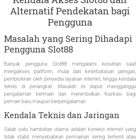
Alternatif Pendekatan bagi
Pengguna
Masalah yang Sering Dihadapi
Pengguna Slot88
Banyak pengguna Slot88 mengalami kesulitan saat
mengakses platform, mulai dari keterbatasan jaringan,
pemblokiran oleh penyedia layanan internet, hingga kendala
teknis di perangkat. Masalah ini dapat mengganggu
pengalaman bermain dan menimbulkan frustrasi bagi
pemain baru maupun berpengalaman.
Kendala Teknis dan Jaringan
Salah satu hambatan utama adalah koneksi internet yang
tidak stabil, menyebabkan permainan sering terhenti atau