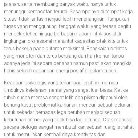
jalanan, serta membuang banyak waktu hanya untuk
menunggu kemacetan terurai. Sesampainya di tempat kerja,
situasi tidak lantas menjadi lebih menenangkan. Tumpukan
tugas yang menggunung, tenggat waktu yang terasa begitu
mencekik leher, hingga berbagai macam intrik sosial di
lingkungan profesional menuntut kapasitas otak kita untuk
terus bekerja pada putaran maksimal. Rangkaian rutinitas
yang monoton dan terus berulang dari hari ke hari tanpa
adanya jeda ini secara perlahan namun pasti akan mengikis
habis seluruh cadangan energi positif di dalam tubuh.
Keadaan psikologis yang terlampau jenuh ini memicu
timbulnya kelelahan mental yang sangat luar biasa. Ketika
tubuh sudah merasa sangat letih dan pikiran dipenuhi oleh
benang kusut problematika harian, mencari sebuah pelarian
untuk sekadar bernapas lega berubah menjadi sebuah
kebutuhan primer yang tidak bisa lagi ditunda. Otak manusia
secara biologis sangat membutuhkan sebuah ruang istirahat
untuk memulihkan kembali daya kreativitas dan