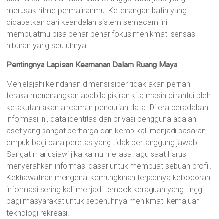
merusak ritme permainanmu. Ketenangan batin yang
didapatkan dari keandalan sistem semacam ini
membuatmu bisa benar-benar fokus menikmati sensasi
hiburan yang seutuhnya.
Pentingnya Lapisan Keamanan Dalam Ruang Maya
Menjelajahi keindahan dimensi siber tidak akan pernah
terasa menenangkan apabila pikiran kita masih dihantui oleh
ketakutan akan ancaman pencurian data. Di era peradaban
informasi ini, data identitas dan privasi pengguna adalah
aset yang sangat berharga dan kerap kali menjadi sasaran
empuk bagi para peretas yang tidak bertanggung jawab.
Sangat manusiawi jika kamu merasa ragu saat harus
menyerahkan informasi dasar untuk membuat sebuah profil.
Kekhawatiran mengenai kemungkinan terjadinya kebocoran
informasi sering kali menjadi tembok keraguan yang tinggi
bagi masyarakat untuk sepenuhnya menikmati kemajuan
teknologi rekreasi.