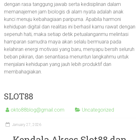
dengan rasa tanggung jawab serta kedisiplinan dalam
memanajemen jam biologis di alam nyata adalah anak
kunci menuju kebahagiaan paripurna. Apabila harmoni
kehidupan digital dan realitas ini berhasil kamu rawat dengan
sepenuh hati, maka setiap detik petualanganmu melintasi
hamparan samudra maya akan selalu bermuara pada
kelahiran energi motivasi yang baru, menyapu bersih seluruh
beban pikiran, dan senantiasa menuntun langkahmu untuk
menjalani kehidupan yang jauh lebih produktif dan
membahagiakan.
SLOT88
okto88blog@gmail.com
Uncategorized
January 27, 2026
Kendala Akses Slot88 dan