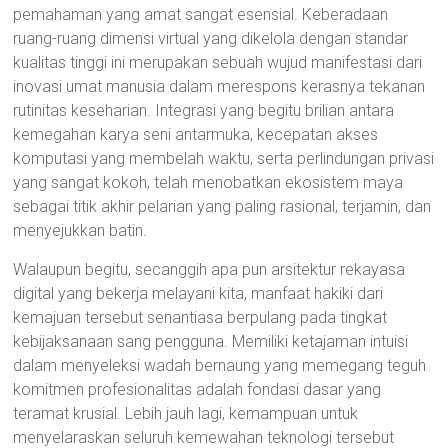
pemahaman yang amat sangat esensial. Keberadaan
ruang-ruang dimensi virtual yang dikelola dengan standar
kualitas tinggi ini merupakan sebuah wujud manifestasi dari
inovasi umat manusia dalam merespons kerasnya tekanan
rutinitas keseharian. Integrasi yang begitu brilian antara
kemegahan karya seni antarmuka, kecepatan akses
komputasi yang membelah waktu, serta perlindungan privasi
yang sangat kokoh, telah menobatkan ekosistem maya
sebagai titik akhir pelarian yang paling rasional, terjamin, dan
menyejukkan batin.
Walaupun begitu, secanggih apa pun arsitektur rekayasa
digital yang bekerja melayani kita, manfaat hakiki dari
kemajuan tersebut senantiasa berpulang pada tingkat
kebijaksanaan sang pengguna. Memiliki ketajaman intuisi
dalam menyeleksi wadah bernaung yang memegang teguh
komitmen profesionalitas adalah fondasi dasar yang
teramat krusial. Lebih jauh lagi, kemampuan untuk
menyelaraskan seluruh kemewahan teknologi tersebut