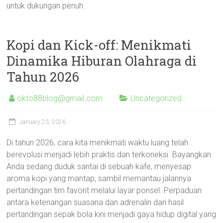
untuk dukungan penuh.
Kopi dan Kick-off: Menikmati
Dinamika Hiburan Olahraga di
Tahun 2026
okto88blog@gmail.com
Uncategorized
January 23, 2026
Di tahun 2026, cara kita menikmati waktu luang telah
berevolusi menjadi lebih praktis dan terkoneksi. Bayangkan
Anda sedang duduk santai di sebuah kafe, menyesap
aroma kopi yang mantap, sambil memantau jalannya
pertandingan tim favorit melalui layar ponsel. Perpaduan
antara ketenangan suasana dan adrenalin dari hasil
pertandingan sepak bola kini menjadi gaya hidup digital yang