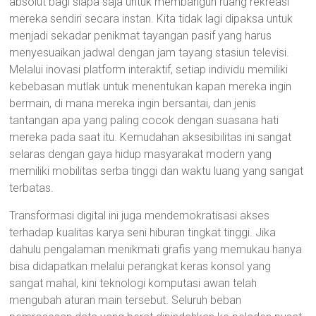
absolut bagi siapa saja untuk membangun ruang rekreasi
mereka sendiri secara instan. Kita tidak lagi dipaksa untuk
menjadi sekadar penikmat tayangan pasif yang harus
menyesuaikan jadwal dengan jam tayang stasiun televisi.
Melalui inovasi platform interaktif, setiap individu memiliki
kebebasan mutlak untuk menentukan kapan mereka ingin
bermain, di mana mereka ingin bersantai, dan jenis
tantangan apa yang paling cocok dengan suasana hati
mereka pada saat itu. Kemudahan aksesibilitas ini sangat
selaras dengan gaya hidup masyarakat modern yang
memiliki mobilitas serba tinggi dan waktu luang yang sangat
terbatas.
Transformasi digital ini juga mendemokratisasi akses
terhadap kualitas karya seni hiburan tingkat tinggi. Jika
dahulu pengalaman menikmati grafis yang memukau hanya
bisa didapatkan melalui perangkat keras konsol yang
sangat mahal, kini teknologi komputasi awan telah
mengubah aturan main tersebut. Seluruh beban