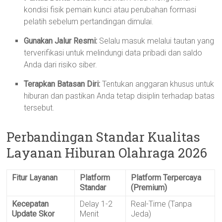
kondisi fisik pemain kunci atau perubahan formasi
pelatih sebelum pertandingan dimulai.
Gunakan Jalur Resmi:
Selalu masuk melalui tautan yang
terverifikasi untuk melindungi data pribadi dan saldo
Anda dari risiko siber.
Terapkan Batasan Diri:
Tentukan anggaran khusus untuk
hiburan dan pastikan Anda tetap disiplin terhadap batas
tersebut.
Perbandingan Standar Kualitas
Layanan Hiburan Olahraga 2026
Fitur Layanan
Platform
Platform Terpercaya
Standar
(Premium)
Kecepatan
Delay 1-2
Real-Time (Tanpa
Update Skor
Menit
Jeda)