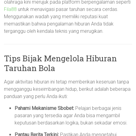
olahraga kini merujuk pada platform berpengalaman seperti
Fila88
untuk menavigasi pasar taruhan secara cerdas.
Menggunakan wadah yang memiliki reputasi kuat
memastikan bahwa pengalaman hiburan Anda tidak
terganggu oleh kendala teknis yang merugikan.
Tips Bijak Mengelola Hiburan
Taruhan Bola
Agar aktivitas hiburan ini tetap memberikan keseruan tanpa
mengganggu keseimbangan hidup, berikut adalah beberapa
panduan yang perlu Anda ikuti:
Pahami Mekanisme Sbobet:
Pelajari berbagai jenis
pasaran yang tersedia agar Anda bisa mengambil
keputusan berdasarkan logika, bukan sekadar emosi.
Pantau Berita Terkini:
Pastikan Anda mengetahui