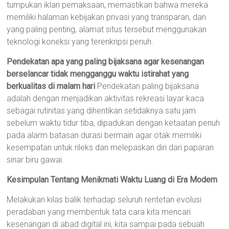
tumpukan iklan pemaksaan, memastikan bahwa mereka
memiliki halaman kebijakan privasi yang transparan, dan
yang paling penting, alamat situs tersebut menggunakan
teknologi koneksi yang terenkripsi penuh.
Pendekatan apa yang paling bijaksana agar kesenangan
berselancar tidak mengganggu waktu istirahat yang
berkualitas di malam hari
Pendekatan paling bijaksana
adalah dengan menjadikan aktivitas rekreasi layar kaca
sebagai rutinitas yang dihentikan setidaknya satu jam
sebelum waktu tidur tiba, dipadukan dengan ketaatan penuh
pada alarm batasan durasi bermain agar otak memiliki
kesempatan untuk rileks dan melepaskan diri dari paparan
sinar biru gawai.
Kesimpulan Tentang Menikmati Waktu Luang di Era Modern
Melakukan kilas balik terhadap seluruh rentetan evolusi
peradaban yang membentuk tata cara kita mencari
kesenangan di abad digital ini, kita sampai pada sebuah