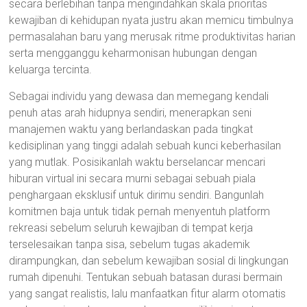
secara berlebihan tanpa mengindahkan skala prioritas
kewajiban di kehidupan nyata justru akan memicu timbulnya
permasalahan baru yang merusak ritme produktivitas harian
serta mengganggu keharmonisan hubungan dengan
keluarga tercinta.
Sebagai individu yang dewasa dan memegang kendali
penuh atas arah hidupnya sendiri, menerapkan seni
manajemen waktu yang berlandaskan pada tingkat
kedisiplinan yang tinggi adalah sebuah kunci keberhasilan
yang mutlak. Posisikanlah waktu berselancar mencari
hiburan virtual ini secara murni sebagai sebuah piala
penghargaan eksklusif untuk dirimu sendiri. Bangunlah
komitmen baja untuk tidak pernah menyentuh platform
rekreasi sebelum seluruh kewajiban di tempat kerja
terselesaikan tanpa sisa, sebelum tugas akademik
dirampungkan, dan sebelum kewajiban sosial di lingkungan
rumah dipenuhi. Tentukan sebuah batasan durasi bermain
yang sangat realistis, lalu manfaatkan fitur alarm otomatis