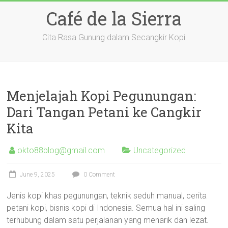
Skip
Café de la Sierra
to
content
Cita Rasa Gunung dalam Secangkir Kopi
Menjelajah Kopi Pegunungan:
Dari Tangan Petani ke Cangkir
Kita
okto88blog@gmail.com
Uncategorized
June 9, 2025
0 Comment
Jenis kopi khas pegunungan, teknik seduh manual, cerita
petani kopi, bisnis kopi di Indonesia. Semua hal ini saling
terhubung dalam satu perjalanan yang menarik dan lezat.