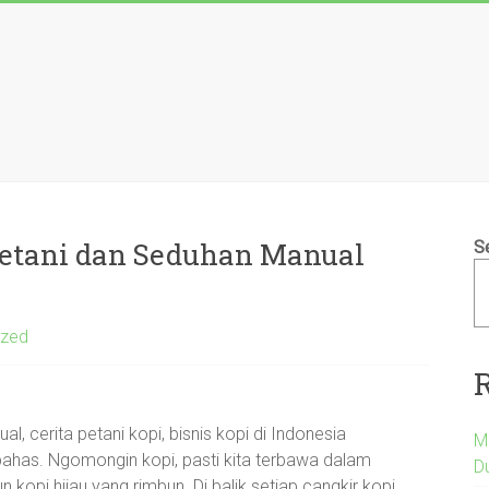
 Petani dan Seduhan Manual
S
ized
, cerita petani kopi, bisnis kopi di Indonesia
M
ahas. Ngomongin kopi, pasti kita terbawa dalam
D
 kopi hijau yang rimbun. Di balik setiap cangkir kopi,