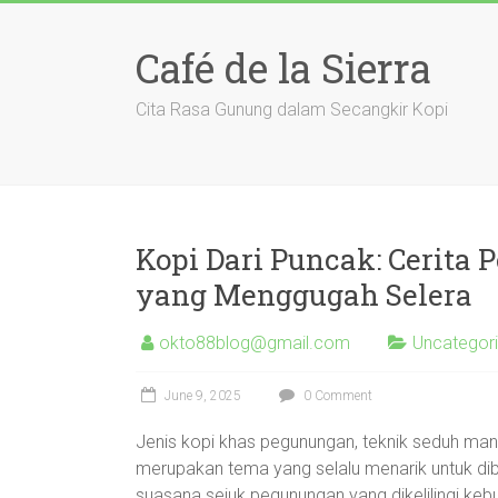
Skip
to
Café de la Sierra
content
Cita Rasa Gunung dalam Secangkir Kopi
Kopi Dari Puncak: Cerita
yang Menggugah Selera
okto88blog@gmail.com
Uncategor
June 9, 2025
0 Comment
Jenis kopi khas pegunungan, teknik seduh manual
merupakan tema yang selalu menarik untuk dib
suasana sejuk pegunungan yang dikelilingi kebun