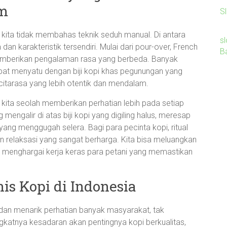
m
Sl
ka kita tidak membahas teknik seduh manual. Di antara
sl
an karakteristik tersendiri. Mulai dari pour-over, French
B
memberikan pengalaman rasa yang berbeda. Banyak
at menyatu dengan biji kopi khas pegunungan yang
 citarasa yang lebih otentik dan mendalam.
 kita seolah memberikan perhatian lebih pada setiap
mengalir di atas biji kopi yang digiling halus, meresap
ang menggugah selera. Bagi para pecinta kopi, ritual
n relaksasi yang sangat berharga. Kita bisa meluangkan
 menghargai kerja keras para petani yang memastikan
is Kopi di Indonesia
dan menarik perhatian banyak masyarakat, tak
katnya kesadaran akan pentingnya kopi berkualitas,