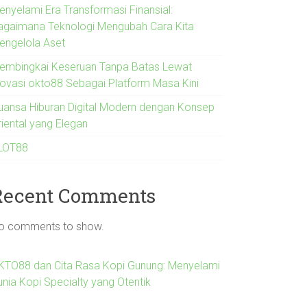
enyelami Era Transformasi Finansial:
agaimana Teknologi Mengubah Cara Kita
engelola Aset
embingkai Keseruan Tanpa Batas Lewat
novasi okto88 Sebagai Platform Masa Kini
uansa Hiburan Digital Modern dengan Konsep
riental yang Elegan
LOT88
Recent Comments
o comments to show.
KTO88 dan Cita Rasa Kopi Gunung: Menyelami
unia Kopi Specialty yang Otentik