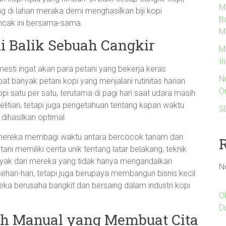
M
ng di lahan meraka demi menghasilkan biji kopi
B
 puncak ini bersama-sama.
M
i Balik Sebuah Cangkir
M
I
 mesti ingat akan para petani yang bekerja keras
N
t banyak petani kopi yang menjalani rutinitas harian
O
i satu per satu, terutama di pagi hari saat udara masih
elitian, tetapi juga pengetahuan tentang kapan waktu
S
dihasilkan optimal.
 mereka membagi waktu antara bercocok tanam dan
i memiliki cerita unik tentang latar belakang, teknik
yak dari mereka yang tidak hanya mengandalkan
N
ehari-hari, tetapi juga berupaya membangun bisnis kecil
a berusaha bangkit dan bersaing dalam industri kopi
O
D
h Manual yang Membuat Cita