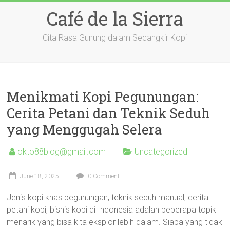
Skip
Café de la Sierra
to
content
Cita Rasa Gunung dalam Secangkir Kopi
Menikmati Kopi Pegunungan:
Cerita Petani dan Teknik Seduh
yang Menggugah Selera
okto88blog@gmail.com
Uncategorized
June 18, 2025
0 Comment
Jenis kopi khas pegunungan, teknik seduh manual, cerita
petani kopi, bisnis kopi di Indonesia adalah beberapa topik
menarik yang bisa kita eksplor lebih dalam. Siapa yang tidak