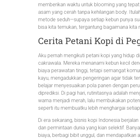
memberikan waktu untuk blooming yang tepat 
asam yang cerah tanpa kehilangan body. Itul
metode seduh—supaya setiap kebun punya suar
bisa kita temukan, tergantung bagaimana kit
Cerita Petani Kopi di P
Aku pernah mengikuti petani kopi yang hidup d
cakrawala. Mereka menanami kebun kecil denga
biaya perawatan tinggi, tetapi semangat komuni
kayu, mengadukkan pengeringan agar tidak terl
belajar menyesuaikan pola panen dengan peru
diprediksi. Di pagi hari, rutinitasnya adalah
warna menjadi merah, lalu membukakan poten
seperti itu membuatku lebih menghargai setiap la
Di era sekarang, bisnis kopi Indonesia berjalan
dan permintaan dunia yang kian selektif. Ban
biaya, berbagi bibit unggul, dan mendapatkan a