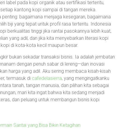
 label pada kopi organik atau sertifikasi tertentu,
etiap kantong kopi sampai di tangan mereka.
a penting: bagaimana menjaga kesegaran, bagaimana
biji yang tepat untuk profil rasa tertentu. Indonesia
 berkualitas tinggi jika rantai pasokannya lebih kuat,
an yang adil, dan jika kita menyebarkan literasi kopi
kopi di kota-kota kecil maupun besar.
gkir bukan sekadar transaksi bisnis. Ia adalah jembatan
enanam dengan penuh sabar di lereng—dan inovasi
n harga yang adil. Aku sering membaca kisah-kisah
ber, termasuk di
cafedelasierra
, yang mengingatkanku
tara tanah, tangan manusia, dan pilihan kita sebagai
nungan, mari kita ingat bahwa kita sedang menjadi
a keras, dan peluang untuk membangun bisnis kopi
rmain Santai yang Bisa Bikin Ketagihan