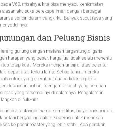
pada V60, misalnya, kita bisa menyapu kenikmatan
ah alasan aku suka bereksperimen dengan berbagai
anya sendiri dalam cangkirku. Banyak sudut rasa yang
a menyeduhnya.
egunungan dan Peluang Bisnis
i lereng gunung dengan matahari tergantung di garis
n harapan yang besar: harga jual tidak selalu menentu,
tas tetap kuat. Mereka menjemur biji di atas pelantar
alu cepat atau terlalu lama. Setiap tahun, mereka
bahan iklim yang membuat cuaca tidak lagi bisa
 mengecek barisan pohon, mengamati buah yang berubah
si rasa yang tersembunyi di dalamnya. Pengalaman
ngkah di hulu-hilir.
 di antara tantangan harga komoditas, biaya transportasi,
yak petani bergabung dalam koperasi untuk menekan
kses ke pasar roaster yang lebih stabil. Ada gerakan