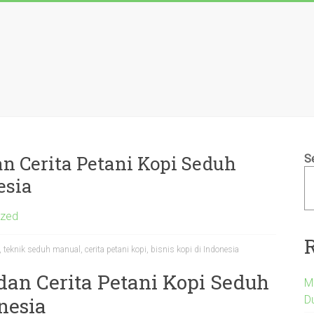
n Cerita Petani Kopi Seduh
S
esia
ized
teknik seduh manual, cerita petani kopi, bisnis kopi di Indonesia
dan Cerita Petani Kopi Seduh
M
D
nesia