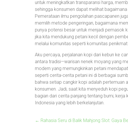
untuk meningkatkan transparansi harga, memberi
sehingga konsumen dapat melihat bagaimana s
Pemerataan ilmu pengolahan pascapanen jug
memilih metode pengeringan, bagaimana memilih 
punya potensi besar untuk menjadi pemasok kopi
jika kita mendukung petani kecil dengan pembeli
melalui komunitas seperti komunitas penikmat 
Aku percaya, perjalanan kopi dari kebun ke can
antara tradisi—warisan nenek moyang yang m
modern yang memungkinkan petani mendapatka
seperti cerita-cerita petani ini di berbagai sum
bahwa setiap cangkir kopi adalah pertemuan an
konsumen. Jadi, saat kita menyeduh kopi pegu
bagian dari cerita panjang tentang bumi, kerj
Indonesia yang lebih berkelanjutan.
←
Rahasia Seru di Balik Mahjong Slot: Gaya Be