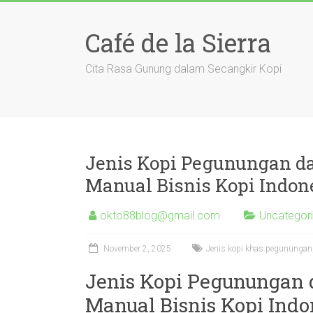
Skip
to
Café de la Sierra
content
Cita Rasa Gunung dalam Secangkir Kopi
Jenis Kopi Pegunungan da
Manual Bisnis Kopi Indon
okto88blog@gmail.com
Uncategor
November 2, 2025
Jenis kopi khas pegunungan, 
Jenis Kopi Pegunungan 
Manual Bisnis Kopi Indo