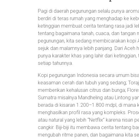
Pagi di daerah pegunungan selalu punya arom
berdiri di teras rumah yang menghadap ke kebun 
ketinggian membuat cerita tentang rasa jadi leb
tentang bagaimana tanah, cuaca, dan tangan m
pegunungan, kita sedang membicarakan kopi Ar
sejuk dan malamnya lebih panjang. Dari Aceh hin
punya karakter khas yang lahir dari ketinggian
setiap tahunnya.
Kopi pegunungan Indonesia secara umum bisa 
keasaman cerah dan tubuh yang sedang; Toraja 
memberikan kehalusan citrus dan bunga; Flores
Sumatra misalnya Mandheling atau Lintong yan
berada di kisaran 1.200–1.800 mdpl, di mana 
menghasilkan profil rasa yang kompleks. Prose
atau natural yang lebih “Netflix” karena nisan 
cangkir. Biji-biji itu membawa cerita tentang
mengubah ritme panen, dan bagaimana kita s