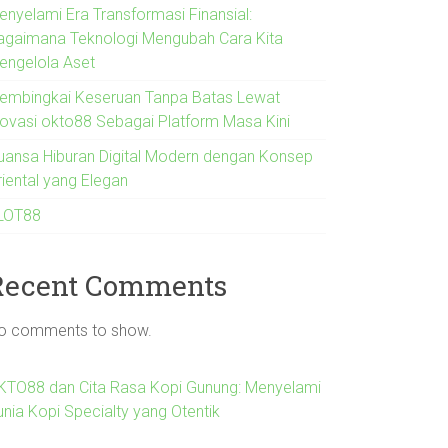
enyelami Era Transformasi Finansial:
agaimana Teknologi Mengubah Cara Kita
engelola Aset
embingkai Keseruan Tanpa Batas Lewat
novasi okto88 Sebagai Platform Masa Kini
uansa Hiburan Digital Modern dengan Konsep
riental yang Elegan
LOT88
Recent Comments
o comments to show.
KTO88 dan Cita Rasa Kopi Gunung: Menyelami
unia Kopi Specialty yang Otentik