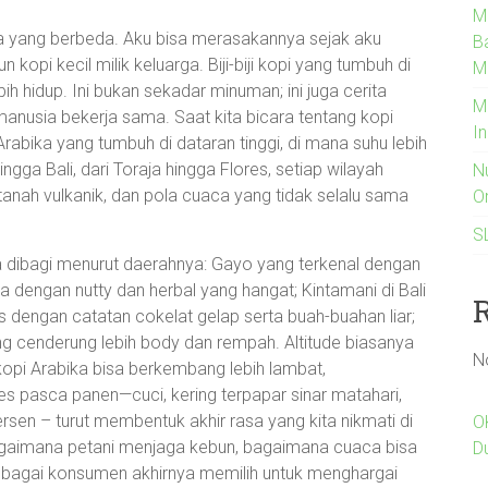
M
a yang berbeda. Aku bisa merasakannya sejak aku
B
kopi kecil milik keluarga. Biji-biji kopi yang tumbuh di
M
ih hidup. Ini bukan sekadar minuman; ini juga cerita
M
anusia bekerja sama. Saat kita bicara tentang kopi
I
abika yang tumbuh di dataran tinggi, di mana suhu lebih
gga Bali, dari Toraja hingga Flores, setiap wilayah
N
, tanah vulkanik, dan pola cuaca yang tidak selalu sama
O
S
dibagi menurut daerahnya: Gayo yang terkenal dengan
dengan nutty dan herbal yang hangat; Kintamani di Bali
 dengan catatan cokelat gelap serta buah-buahan liar;
g cenderung lebih body dan rempah. Altitude biasanya
N
kopi Arabika bisa berkembang lebih lambat,
s pasca panen—cuci, kering terpapar sinar matahari,
persen – turut membentuk akhir rasa yang kita nikmati di
O
 bagaimana petani menjaga kebun, bagaimana cuaca bisa
D
ebagai konsumen akhirnya memilih untuk menghargai