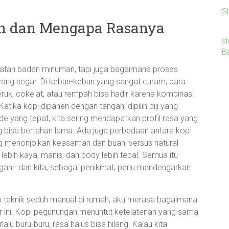
Sl
an dan Mengapa Rasanya
sl
B
atan badan minuman, tapi juga bagaimana proses
yang segar. Di kebun-kebun yang sangat curam, para
eruk, cokelat, atau rempah bisa hadir karena kombinasi
Ketika kopi dipanen dengan tangan, dipilih biji yang
 yang tepat, kita sering mendapatkan profil rasa yang
ang bisa bertahan lama. Ada juga perbedaan antara kopI
g menonjolkan keasaman dan buah, versus natural
lebih kaya, manis, dan body lebih tebal. Semua itu
ngan—dan kita, sebagai penikmat, perlu mendengarkan
 teknik seduh manual di rumah, aku merasa bagaimana
ar ini. Kopi pegunungan menuntut ketelatenan yang sama
alu buru-buru, rasa halus bisa hilang. Kalau kita