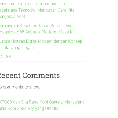
enyelami Era Transformasi Finansial:
agaimana Teknologi Mengubah Cara Kita
engelola Aset
embingkai Keseruan Tanpa Batas Lewat
novasi okto88 Sebagai Platform Masa Kini
uansa Hiburan Digital Modern dengan Konsep
riental yang Elegan
LOT88
Recent Comments
o comments to show.
KTO88 dan Cita Rasa Kopi Gunung: Menyelami
unia Kopi Specialty yang Otentik