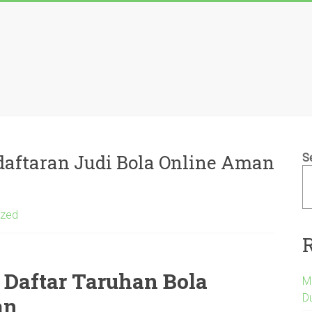
daftaran Judi Bola Online Aman
S
ized
Daftar Taruhan Bola
M
D
an