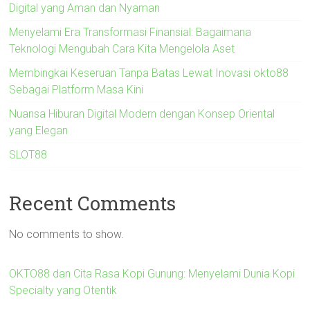
Digital yang Aman dan Nyaman
Menyelami Era Transformasi Finansial: Bagaimana
Teknologi Mengubah Cara Kita Mengelola Aset
Membingkai Keseruan Tanpa Batas Lewat Inovasi okto88
Sebagai Platform Masa Kini
Nuansa Hiburan Digital Modern dengan Konsep Oriental
yang Elegan
SLOT88
Recent Comments
No comments to show.
OKTO88 dan Cita Rasa Kopi Gunung: Menyelami Dunia Kopi
Specialty yang Otentik