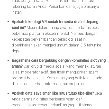
tidak ada jam
offline
dan tidak tercatat di mutasi
rekening koran Anda. Penarikan dana juga biasanya
instan.
Apakah teknologi VR sudah tersedia di slot Jepang
saat ini?
Masih dalam tahap awal dan terbatas pada
beberapa platform eksperimental. Namun, dengan
kecepatan perkembangan teknologi saat ini,
diperkirakan akan menjadi umum dalam 3-5 tahun ke
depan.
Bagaimana cara bergabung dengan komunitas slot yang
aman?
Cari grup di media sosial yang memiliki aturan
jelas, moderator aktif, dan tidak mengizinkan spam
promosi berlebihan. Komunitas yang baik fokus pada
diskusi dan berbagi informasi, bukan jualan.
Apakah data saya aman jika situs tutup tiba-tiba?
Jika
Anda bermain di situs berlisensi resmi dan
menggunakan server berkualitas (seperti standar