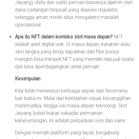
Jepang), data dan saldo pemain biasanya dijamin oleh
dana cadangan terpisah yang diawasi regulator,
sehingga aman meski situs mengalami masalah
operasional.
Apa itu NFT dalam konteks slot masa depan?
NFT
adalah aset digital unik. Di masa depan, karakter atau
skin
langka yang Anda dapatkan dari fitur bonus
mungkin bisa menjadi NFT yang memiliki nilai jual nyata
dan bisa diperdagangkan antar pemain.
Kesimpulan
Kita telah menelusuri berbagai aspek dari fenomena
luar biasa ini. Mulai dari keindahan visual, kecanggihan
matematika, hingga visi masa depan teknologi. Slot
Jepang Ijobet bukan sekadar permainan
keberuntungan; ini adalah perpaduan seni dan sains.
Dengan memilih platform yang tepat, bergabung