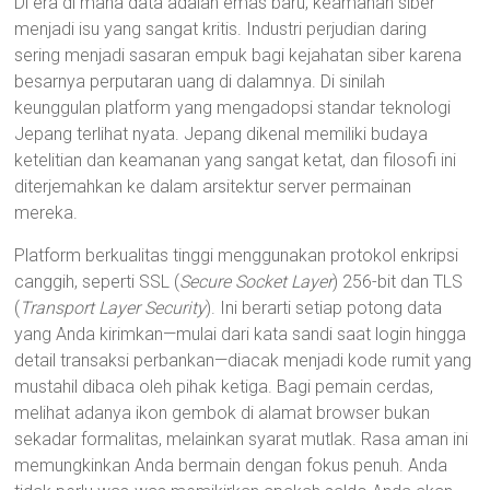
Di era di mana data adalah emas baru, keamanan siber
menjadi isu yang sangat kritis. Industri perjudian daring
sering menjadi sasaran empuk bagi kejahatan siber karena
besarnya perputaran uang di dalamnya. Di sinilah
keunggulan platform yang mengadopsi standar teknologi
Jepang terlihat nyata. Jepang dikenal memiliki budaya
ketelitian dan keamanan yang sangat ketat, dan filosofi ini
diterjemahkan ke dalam arsitektur server permainan
mereka.
Platform berkualitas tinggi menggunakan protokol enkripsi
canggih, seperti SSL (
Secure Socket Layer
) 256-bit dan TLS
(
Transport Layer Security
). Ini berarti setiap potong data
yang Anda kirimkan—mulai dari kata sandi saat login hingga
detail transaksi perbankan—diacak menjadi kode rumit yang
mustahil dibaca oleh pihak ketiga. Bagi pemain cerdas,
melihat adanya ikon gembok di alamat browser bukan
sekadar formalitas, melainkan syarat mutlak. Rasa aman ini
memungkinkan Anda bermain dengan fokus penuh. Anda