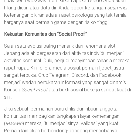
tidak perlu was-was memikirkan apakah saldo Anda akan
hilang dicuri atau data diri Anda bocor ke tangan
spammer
.
Ketenangan pikiran adalah aset psikologis yang tak ternilai
harganya saat bermain game dengan risiko tinggi.
Kekuatan Komunitas dan “Social Proof”
Salah satu evolusi paling menarik dari fenomena slot
Jepang adalah pergeseran dari aktivitas individu menjadi
aktivitas komunal. Dulu, penjudi menyimpan rahasia mereka
rapat-rapat. Kini, di era media sosial, pemain Ijobet justru
sangat terbuka. Grup Telegram, Discord, dan Facebook
menjadi wadah pertukaran informasi yang sangat dinamis.
Konsep
Social Proof
atau bukti sosial bekerja sangat kuat di
sini.
Jika sebuah permainan baru dirilis dan ribuan anggota
komunitas membagikan tangkapan layar kemenangan
(
Maxwin
) mereka, itu menjadi sinyal validasi yang kuat.
Pemain lain akan berbondong-bondong mencobanya.