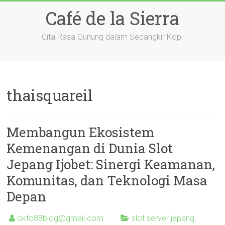
Skip
Café de la Sierra
to
content
Cita Rasa Gunung dalam Secangkir Kopi
thaisquareil
Membangun Ekosistem
Kemenangan di Dunia Slot
Jepang Ijobet: Sinergi Keamanan,
Komunitas, dan Teknologi Masa
Depan
okto88blog@gmail.com
slot server jepang
,