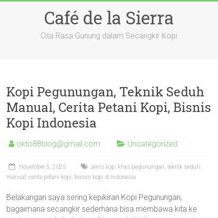
Skip
Café de la Sierra
to
content
Cita Rasa Gunung dalam Secangkir Kopi
Kopi Pegunungan, Teknik Seduh
Manual, Cerita Petani Kopi, Bisnis
Kopi Indonesia
okto88blog@gmail.com
Uncategorized
November 5, 2025
Jenis kopi khas pegunungan, teknik seduh
manual, cerita petani kopi, bisnis kopi di Indonesia
Belakangan saya sering kepikiran Kopi Pegunungan,
bagaimana secangkir sederhana bisa membawa kita ke