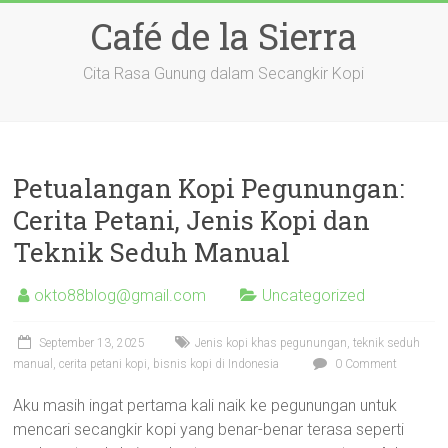
Skip
Café de la Sierra
to
content
Cita Rasa Gunung dalam Secangkir Kopi
Petualangan Kopi Pegunungan:
Cerita Petani, Jenis Kopi dan
Teknik Seduh Manual
okto88blog@gmail.com
Uncategorized
September 13, 2025
Jenis kopi khas pegunungan, teknik seduh
manual, cerita petani kopi, bisnis kopi di Indonesia
0 Comment
Aku masih ingat pertama kali naik ke pegunungan untuk
mencari secangkir kopi yang benar-benar terasa seperti