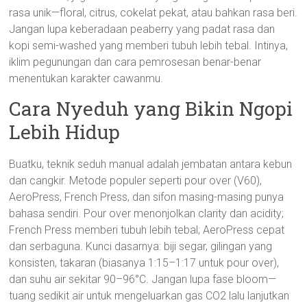
rasa unik—floral, citrus, cokelat pekat, atau bahkan rasa beri.
Jangan lupa keberadaan peaberry yang padat rasa dan
kopi semi-washed yang memberi tubuh lebih tebal. Intinya,
iklim pegunungan dan cara pemrosesan benar-benar
menentukan karakter cawanmu.
Cara Nyeduh yang Bikin Ngopi
Lebih Hidup
Buatku, teknik seduh manual adalah jembatan antara kebun
dan cangkir. Metode populer seperti pour over (V60),
AeroPress, French Press, dan sifon masing-masing punya
bahasa sendiri. Pour over menonjolkan clarity dan acidity;
French Press memberi tubuh lebih tebal; AeroPress cepat
dan serbaguna. Kunci dasarnya: biji segar, gilingan yang
konsisten, takaran (biasanya 1:15–1:17 untuk pour over),
dan suhu air sekitar 90–96°C. Jangan lupa fase bloom—
tuang sedikit air untuk mengeluarkan gas CO2 lalu lanjutkan