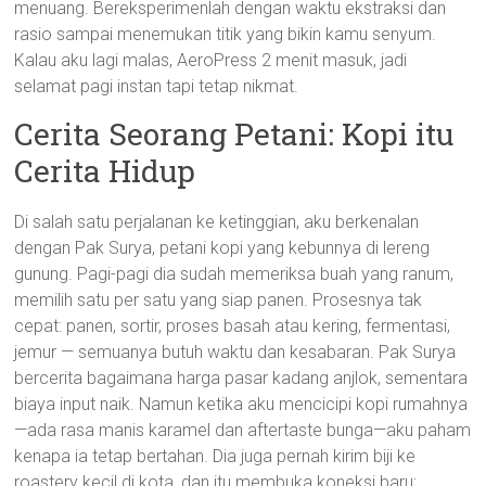
menuang. Bereksperimenlah dengan waktu ekstraksi dan
rasio sampai menemukan titik yang bikin kamu senyum.
Kalau aku lagi malas, AeroPress 2 menit masuk, jadi
selamat pagi instan tapi tetap nikmat.
Cerita Seorang Petani: Kopi itu
Cerita Hidup
Di salah satu perjalanan ke ketinggian, aku berkenalan
dengan Pak Surya, petani kopi yang kebunnya di lereng
gunung. Pagi-pagi dia sudah memeriksa buah yang ranum,
memilih satu per satu yang siap panen. Prosesnya tak
cepat: panen, sortir, proses basah atau kering, fermentasi,
jemur — semuanya butuh waktu dan kesabaran. Pak Surya
bercerita bagaimana harga pasar kadang anjlok, sementara
biaya input naik. Namun ketika aku mencicipi kopi rumahnya
—ada rasa manis karamel dan aftertaste bunga—aku paham
kenapa ia tetap bertahan. Dia juga pernah kirim biji ke
roastery kecil di kota, dan itu membuka koneksi baru;