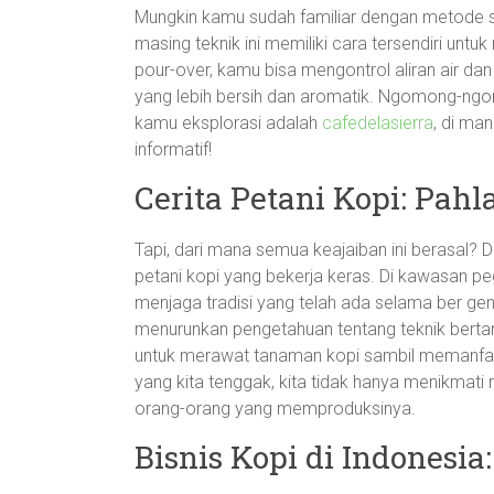
Mungkin kamu sudah familiar dengan metode se
masing teknik ini memiliki cara tersendiri untuk
pour-over, kamu bisa mengontrol aliran air da
yang lebih bersih dan aromatik. Ngomong-ngom
kamu eksplorasi adalah
cafedelasierra
, di ma
informatif!
Cerita Petani Kopi: Pahl
Tapi, dari mana semua keajaiban ini berasal? Di
petani kopi yang bekerja keras. Di kawasan pe
menjaga tradisi yang telah ada selama ber gene
menurunkan pengetahuan tentang teknik bertani
untuk merawat tanaman kopi sambil memanfaat
yang kita tenggak, kita tidak hanya menikmati 
orang-orang yang memproduksinya.
Bisnis Kopi di Indonesi