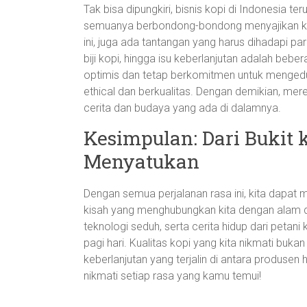
Tak bisa dipungkiri, bisnis kopi di Indonesia t
semuanya berbondong-bondong menyajikan kopi
ini, juga ada tantangan yang harus dihadapi par
biji kopi, hingga isu keberlanjutan adalah beb
optimis dan tetap berkomitmen untuk mengedu
ethical dan berkualitas. Dengan demikian, merek
cerita dan budaya yang ada di dalamnya.
Kesimpulan: Dari Bukit 
Menyatukan
Dengan semua perjalanan rasa ini, kita dapat
kisah yang menghubungkan kita dengan alam 
teknologi seduh, serta cerita hidup dari peta
pagi hari. Kualitas kopi yang kita nikmati buka
keberlanjutan yang terjalin di antara produsen
nikmati setiap rasa yang kamu temui!