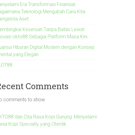
enyelami Era Transformasi Finansial:
agaimana Teknologi Mengubah Cara Kita
engelola Aset
embingkai Keseruan Tanpa Batas Lewat
novasi okto88 Sebagai Platform Masa Kini
uansa Hiburan Digital Modern dengan Konsep
riental yang Elegan
LOT88
Recent Comments
o comments to show.
KTO88 dan Cita Rasa Kopi Gunung: Menyelami
unia Kopi Specialty yang Otentik