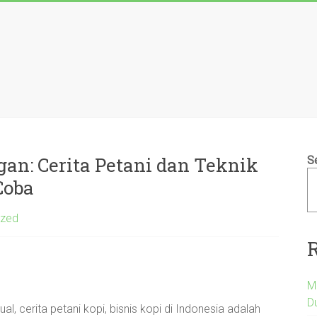
n: Cerita Petani dan Teknik
S
Coba
ized
M
D
l, cerita petani kopi, bisnis kopi di Indonesia adalah