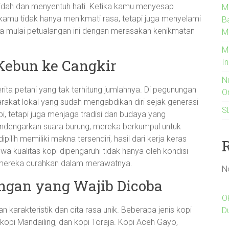
dah dan menyentuh hati. Ketika kamu menyesap
M
k, kamu tidak hanya menikmati rasa, tetapi juga menyelami
B
 kita mulai petualangan ini dengan merasakan kenikmatan
M
M
 Kebun ke Cangkir
I
N
 cerita petani yang tak terhitung jumlahnya. Di pegunungan
O
akat lokal yang sudah mengabdikan diri sejak generasi
S
, tetapi juga menjaga tradisi dan budaya yang
endengarkan suara burung, mereka berkumpul untuk
dipilih memiliki makna tersendiri, hasil dari kerja keras
a kualitas kopi dipengaruhi tidak hanya oleh kondisi
g mereka curahkan dalam merawatnya.
N
ngan yang Wajib Dicoba
O
 karakteristik dan cita rasa unik. Beberapa jenis kopi
D
 kopi Mandailing, dan kopi Toraja. Kopi Aceh Gayo,