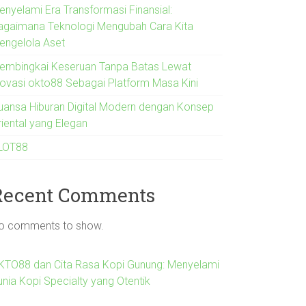
enyelami Era Transformasi Finansial:
agaimana Teknologi Mengubah Cara Kita
engelola Aset
embingkai Keseruan Tanpa Batas Lewat
novasi okto88 Sebagai Platform Masa Kini
uansa Hiburan Digital Modern dengan Konsep
riental yang Elegan
LOT88
Recent Comments
o comments to show.
KTO88 dan Cita Rasa Kopi Gunung: Menyelami
unia Kopi Specialty yang Otentik