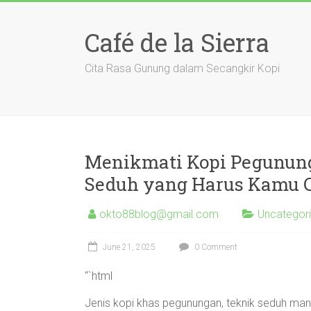
Skip
to
Café de la Sierra
content
Cita Rasa Gunung dalam Secangkir Kopi
Menikmati Kopi Pegununga
Seduh yang Harus Kamu 
okto88blog@gmail.com
Uncategor
June 21, 2025
0 Comment
“`html
Jenis kopi khas pegunungan, teknik seduh manua