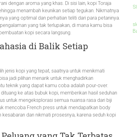
ani dengan aroma yang khas. Di sisi lain, kopi Toraja
Sl
 sehingga menambah keunikan setiap tegukan. Nikmatnya
nya yang optimal dan perhatian teliti dari para petaninya.
sl
 pengalaman yang tak terlupakan, di mana kamu bisa
B
pembuatan kopi secara langsung.
hasia di Balik Setiap
ih jenis kopi yang tepat, saatnya untuk menikmati
bisa jadi pilihan menarik untuk menghadirkan
atu teknik yang dapat kamu coba adalah pour-over.
 dituang ke atas bubuk kopi, memberikan hasil seduhan
gus untuk mengeksplorasi semua nuansa rasa dari biji
 untuk mencoba French press untuk mendapatkan body
an kesabaran dan nikmati prosesnya, karena seduh kopi
a: Peluang yang Tak Terbatas