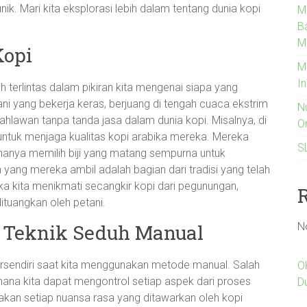
nik. Mari kita eksplorasi lebih dalam tentang dunia kopi
M
B
M
Kopi
M
I
 terlintas dalam pikiran kita mengenai siapa yang
ani yang bekerja keras, berjuang di tengah cuaca ekstrim
N
lawan tanpa tanda jasa dalam dunia kopi. Misalnya, di
O
 untuk menjaga kualitas kopi arabika mereka. Mereka
S
anya memilih biji yang matang sempurna untuk
yang mereka ambil adalah bagian dari tradisi yang telah
tika kita menikmati secangkir kopi dari pegunungan,
ituangkan oleh petani.
N
 Teknik Seduh Manual
tersendiri saat kita menggunakan metode manual. Salah
O
 mana kita dapat mengontrol setiap aspek dari proses
D
sakan setiap nuansa rasa yang ditawarkan oleh kopi