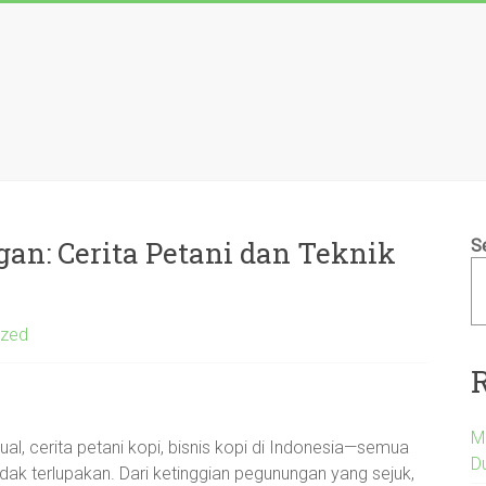
n: Cerita Petani dan Teknik
S
ized
M
al, cerita petani kopi, bisnis kopi di Indonesia—semua
D
ak terlupakan. Dari ketinggian pegunungan yang sejuk,