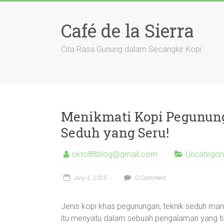
Skip
to
Café de la Sierra
content
Cita Rasa Gunung dalam Secangkir Kopi
Menikmati Kopi Pegununga
Seduh yang Seru!
okto88blog@gmail.com
Uncategor
July 4, 2025
0 Comment
Jenis kopi khas pegunungan, teknik seduh manu
itu menyatu dalam sebuah pengalaman yang tid