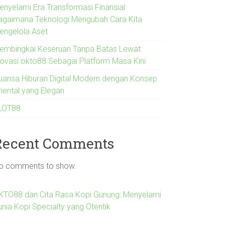
enyelami Era Transformasi Finansial:
agaimana Teknologi Mengubah Cara Kita
engelola Aset
embingkai Keseruan Tanpa Batas Lewat
novasi okto88 Sebagai Platform Masa Kini
uansa Hiburan Digital Modern dengan Konsep
riental yang Elegan
LOT88
Recent Comments
o comments to show.
KTO88 dan Cita Rasa Kopi Gunung: Menyelami
unia Kopi Specialty yang Otentik