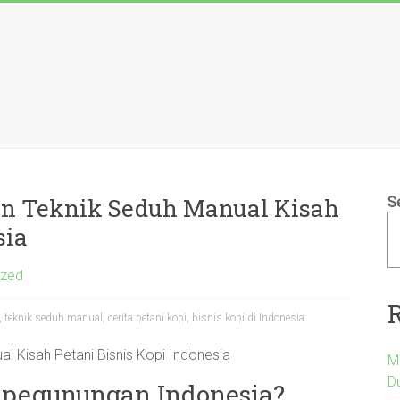
n Teknik Seduh Manual Kisah
S
sia
ized
teknik seduh manual, cerita petani kopi, bisnis kopi di Indonesia
 Kisah Petani Bisnis Kopi Indonesia
M
D
s pegunungan Indonesia?