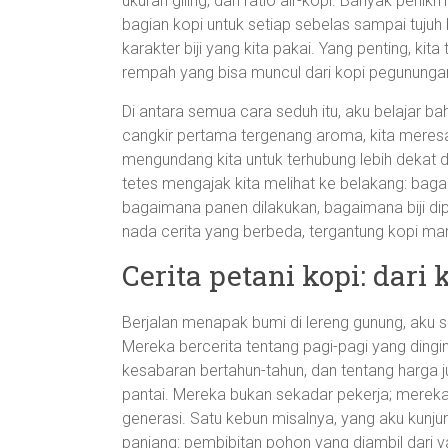
ukuran giling, dan ratio air-kopi. Banyak pen
bagian kopi untuk setiap sebelas sampai tujuh
karakter biji yang kita pakai. Yang penting, ki
rempah yang bisa muncul dari kopi pegununga
Di antara semua cara seduh itu, aku belajar b
cangkir pertama tergenang aroma, kita meresapi
mengundang kita untuk terhubung lebih dekat 
tetes mengajak kita melihat ke belakang: ba
bagaimana panen dilakukan, bagaimana biji dip
nada cerita yang berbeda, tergantung kopi mana
Cerita petani kopi: dari
Berjalan menapak bumi di lereng gunung, aku s
Mereka bercerita tentang pagi-pagi yang din
kesabaran bertahun-tahun, dan tentang harga j
pantai. Mereka bukan sekadar pekerja; mereka
generasi. Satu kebun misalnya, yang aku kunj
panjang: pembibitan pohon yang diambil dari