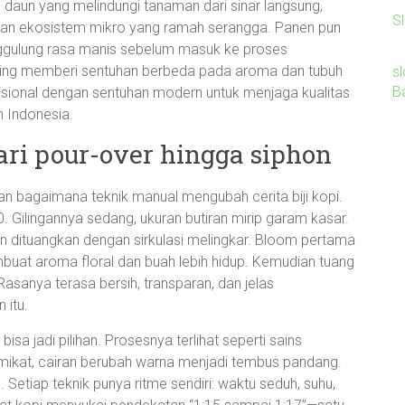
aun yang melindungi tanaman dari sinar langsung,
Sl
takan ekosistem mikro yang ramah serangga. Panen pun
enggulung rasa manis sebelum masuk ke proses
ring memberi sentuhan berbeda pada aroma dan tubuh
sl
B
isional dengan sentuhan modern untuk menjaga kualitas
n Indonesia.
ri pour-over hingga siphon
n bagaimana teknik manual mengubah cerita biji kopi.
Gilingannya sedang, ukuran butiran mirip garam kasar.
han dituangkan dengan sirkulasi melingkar. Bloom pertama
mbuat aroma floral dan buah lebih hidup. Kemudian tuang
Rasanya terasa bersih, transparan, dan jelas
 itu.
sa jadi pilihan. Prosesnya terlihat seperti sains
emikat, cairan berubah warna menjadi tembus pandang.
etiap teknik punya ritme sendiri: waktu seduh, suhu,