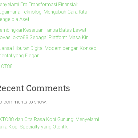
enyelami Era Transformasi Finansial:
agaimana Teknologi Mengubah Cara Kita
engelola Aset
embingkai Keseruan Tanpa Batas Lewat
novasi okto88 Sebagai Platform Masa Kini
uansa Hiburan Digital Modern dengan Konsep
riental yang Elegan
LOT88
Recent Comments
o comments to show.
KTO88 dan Cita Rasa Kopi Gunung: Menyelami
unia Kopi Specialty yang Otentik