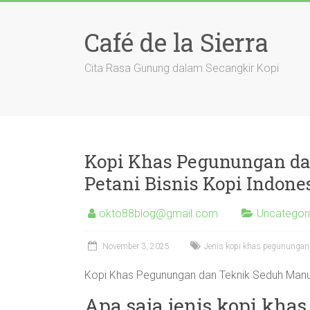
Skip
to
Café de la Sierra
content
Cita Rasa Gunung dalam Secangkir Kopi
Kopi Khas Pegunungan da
Petani Bisnis Kopi Indone
okto88blog@gmail.com
Uncategor
November 3, 2025
Jenis kopi khas pegunungan, 
Kopi Khas Pegunungan dan Teknik Seduh Manual
Apa saja jenis kopi kha