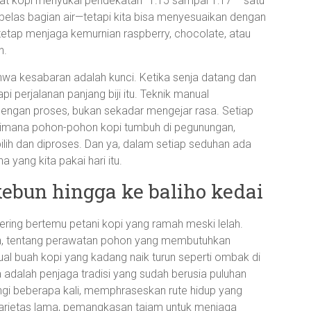
ikmat kopi menyukai pendekatan “1:15 sampai 1:17”—satu
 belas bagian air—tetapi kita bisa menyesuaikan dengan
ta tetap menjaga kemurnian raspberry, chocolate, atau
n.
ahwa kesabaran adalah kunci. Ketika senja datang dan
 perjalanan panjang biji itu. Teknik manual
dengan proses, bukan sekadar mengejar rasa. Setiap
gaimana pohon-pohon kopi tumbuh di pegunungan,
ilih dan diproses. Dan ya, dalam setiap seduhan ada
 yang kita pakai hari itu.
 kebun hingga ke baliho kedai
ering bertemu petani kopi yang ramah meski lelah.
gin, tentang perawatan pohon yang membutuhkan
ual buah kopi yang kadang naik turun seperti ombak di
 adalah penjaga tradisi yang sudah berusia puluhan
ungi beberapa kali, memphraseskan rute hidup yang
 varietas lama, pemangkasan tajam untuk menjaga