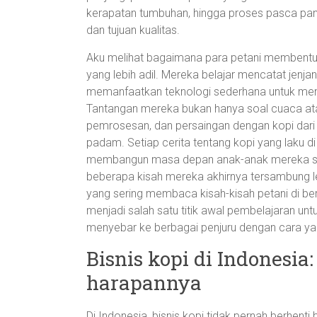
kerapatan tumbuhan, hingga proses pasca pane
dan tujuan kualitas.
Aku melihat bagaimana para petani membentu
yang lebih adil. Mereka belajar mencatat jenja
memanfaatkan teknologi sederhana untuk men
Tantangan mereka bukan hanya soal cuaca atau 
pemrosesan, dan persaingan dengan kopi dar
padam. Setiap cerita tentang kopi yang laku 
membangun masa depan anak-anak mereka samb
beberapa kisah mereka akhirnya tersambung l
yang sering membaca kisah-kisah petani di ber
menjadi salah satu titik awal pembelajaran u
menyebar ke berbagai penjuru dengan cara yan
Bisnis kopi di Indonesia
harapannya
Di Indonesia, bisnis kopi tidak pernah berhenti