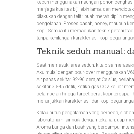
kebun menggunakan naungan pohon penghasil d
menjaga kualitas biji lebih lama, dan mencip
dilakukan dengan teliti: buah merah dipilih m
pengolahan. Proses basah, honey, maupun ke
kopi. Semua itu memadukan teknik petani trad
tanpa kehilangan karakter asli kopi pegununga
Teknik seduh manual: da
Saat memasuki area seduh, kita bisa merasaka
Aku mulai dengan pour-over menggunakan V60. 
Air panas sekitar 92-96 derajat Celsius, perla
sekitar 30-45 detik, ketika gas CO2 keluar me
pelan-pelan hingga target berat kopi tercapai. 
menunjukkan karakter asli dari kopi pegunungan
Kalau butuh pengalaman yang berbeda, siphon bi
laboratorium: air naik dengan tekanan, uap m
Aroma bunga dan buah yang bercampur intens. S