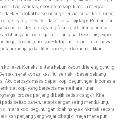
a dari tiap varietas, ekosistem kopi tumbuh menjadi
 Kedai-kedai lokal berkembang menjadi pusat komunitas,
cangkir yang mewakili daerah asal biji kopi. Permintaan
ebaran roaster mikro, yang fokus pada transparansi
nyeduhan yang menjaga keaslian rasa. Di sisi lain, export
tas tinggi dari pegunungan—tetapi hal ini juga membawa
 petani, menjaga kualitas panen, serta memastikan
h koneksi. Koneksi antara kebun-kebun di lereng gunung
Semakin erat komunikasi itu, semakin besar peluang
ya. Aku percaya masa depan kopi pegunungan Indonesia
n penikmat kopi yang bersedia memelihara hutan,
argai proses panjang di balik setiap cangkir. Kita
 pada setiap panen, tetapi dengan saling mendukung,
n di mana kopi pegunungan tidak hanya dinikmati secara
gai kisah panjang yang wajar dibagi di meja mana pun.