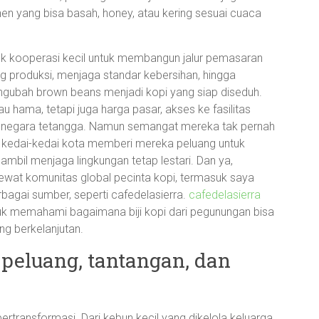
n yang bisa basah, honey, atau kering sesuai cuaca
k kooperasi kecil untuk membangun jalur pemasaran
ng produksi, menjaga standar kebersihan, hingga
gubah brown beans menjadi kopi yang siap diseduh.
hama, tetapi juga harga pasar, akses ke fasilitas
i negara tetangga. Namun semangat mereka tak pernah
di kedai-kedai kota memberi mereka peluang untuk
il menjaga lingkungan tetap lestari. Dan ya,
ewat komunitas global pecinta kopi, termasuk saya
bagai sumber, seperti cafedelasierra.
cafedelasierra
ntuk memahami bagaimana biji kopi dari pegunungan bisa
g berkelanjutan.
: peluang, tantangan, dan
 bertransformasi. Dari kebun kecil yang dikelola keluarga