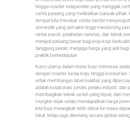
hingga roaster independen yang menggali cerit
cerita panjang yang melibatkan banyak pihak.
tempat kita menukar cerita sambil menyeruput 
domestik yang semakin tinggi mendorong pers
rantai pasok, pelabelan varietas, dan teknik pe
menjadi peluang besar bagi kopi-kopi berkuali
tanggung jawab: menjaga harga yang adil bagi
praktik berkelanjutan.
Kunci utama dalam bisnis kopi Indonesia adala
dengan roaster, kedai kopi, hingga konsumen. 
untuk membangun label kualitas yang diperca
adalah kolaborasi: petani, pelaku industri, da
membagikan teknik seduh yang tepat, dan mengh
mungkin tidak selalu mendapatkan harga premi
kita bisa melangkah lebih dekat ke masa depa
lokal, tetapi juga dikenang secara global seba