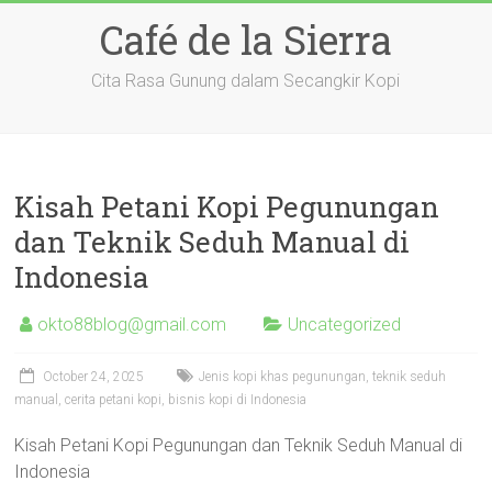
Skip
Café de la Sierra
to
content
Cita Rasa Gunung dalam Secangkir Kopi
Kisah Petani Kopi Pegunungan
dan Teknik Seduh Manual di
Indonesia
okto88blog@gmail.com
Uncategorized
October 24, 2025
Jenis kopi khas pegunungan, teknik seduh
manual, cerita petani kopi, bisnis kopi di Indonesia
Kisah Petani Kopi Pegunungan dan Teknik Seduh Manual di
Indonesia