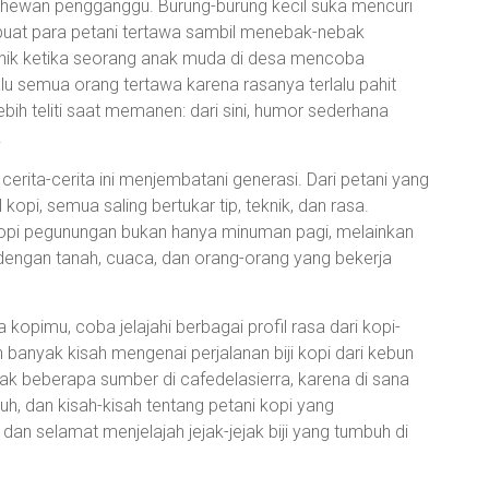
ewan-hewan pengganggu. Burung-burung kecil suka mencuri
mbuat para petani tertawa sambil menebak-nebak
unik ketika seorang anak muda di desa mencoba
lalu semua orang tertawa karena rasanya terlalu pahit
bih teliti saat memanen: dari sini, humor sederhana
.
rita-cerita ini menjembatani generasi. Dari petani yang
opi, semua saling bertukar tip, teknik, dan rasa.
opi pegunungan bukan hanya minuman pagi, melainkan
dengan tanah, cuaca, dan orang-orang yang bekerja
opimu, coba jelajahi berbagai profil rasa dari kopi-
 banyak kisah mengenai perjalanan biji kopi dari kebun
k beberapa sumber di cafedelasierra, karena di sana
 dan kisah-kisah tentang petani kopi yang
dan selamat menjelajah jejak-jejak biji yang tumbuh di