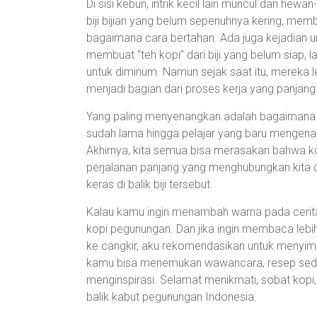
Di sisi kebun, intrik kecil lain muncul dari h
biji bijian yang belum sepenuhnya kering, me
bagaimana cara bertahan. Ada juga kejadian 
membuat “teh kopi” dari biji yang belum siap, 
untuk diminum. Namun sejak saat itu, mereka le
menjadi bagian dari proses kerja yang panjang
Yang paling menyenangkan adalah bagaimana ce
sudah lama hingga pelajar yang baru mengenal k
Akhirnya, kita semua bisa merasakan bahwa k
perjalanan panjang yang menghubungkan kita 
keras di balik biji tersebut.
Kalau kamu ingin menambah warna pada cerita k
kopi pegunungan. Dan jika ingin membaca lebih
ke cangkir, aku rekomendasikan untuk menyima
kamu bisa menemukan wawancara, resep seduh,
menginspirasi. Selamat menikmati, sobat kopi, 
balik kabut pegunungan Indonesia.