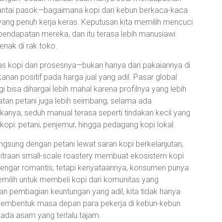
 rantai pasok—bagaimana kopi dari kebun berkaca-kaca
yang penuh kerja keras. Keputusan kita memilih mencuci
pendapatan mereka, dan itu terasa lebih manusiawi
nak di rak toko.
itas kopi dari prosesnya—bukan hanya dari pakaiannya di
an positif pada harga jual yang adil. Pasar global
i bisa dihargai lebih mahal karena profilnya yang lebih
apatan petani juga lebih seimbang, selama ada
kanya, seduh manual terasa seperti tindakan kecil yang
 kopi: petani, penjemur, hingga pedagang kopi lokal.
sung dengan petani lewat saran kopi berkelanjutan,
mitraan small-scale roastery membuat ekosistem kopi
rdengar romantis, tetapi kenyataannya, konsumen punya
memilih untuk membeli kopi dari komunitas yang
n pembagian keuntungan yang adil, kita tidak hanya
t membentuk masa depan para pekerja di kebun-kebun
pada asam yang terlalu tajam.