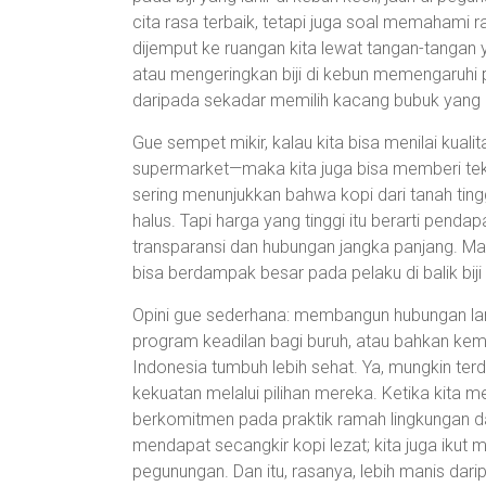
cita rasa terbaik, tetapi juga soal memahami
dijemput ke ruangan kita lewat tangan-tangan 
atau mengeringkan biji di kebun memengaruhi 
daripada sekadar memilih kacang bubuk yang e
Gue sempet mikir, kalau kita bisa menilai kual
supermarket—maka kita juga bisa memberi tekan
sering menunjukkan bahwa kopi dari tanah tingg
halus. Tapi harga yang tinggi itu berarti pend
transparansi dan hubungan jangka panjang. Ma
bisa berdampak besar pada pelaku di balik biji
Opini gue sederhana: membangun hubungan lang
program keadilan bagi buruh, atau bahkan ke
Indonesia tumbuh lebih sehat. Ya, mungkin te
kekuatan melalui pilihan mereka. Ketika kita 
berkomitmen pada praktik ramah lingkungan da
mendapat secangkir kopi lezat; kita juga iku
pegunungan. Dan itu, rasanya, lebih manis dari