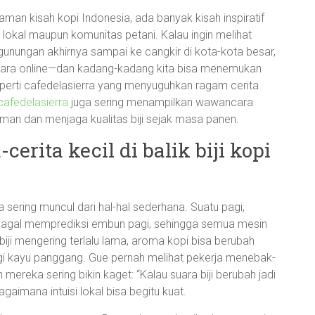
laman kisah kopi Indonesia, ada banyak kisah inspiratif
i lokal maupun komunitas petani. Kalau ingin melihat
gunungan akhirnya sampai ke cangkir di kota-kota besar,
cara online—dan kadang-kadang kita bisa menemukan
seperti cafedelasierra yang menyuguhkan ragam cerita
cafedelasierra
juga sering menampilkan wawancara
man dan menjaga kualitas biji sejak masa panen.
cerita kecil di balik biji kopi
 sering muncul dari hal-hal sederhana. Suatu pagi,
agal memprediksi embun pagi, sehingga semua mesin
 biji mengering terlalu lama, aroma kopi bisa berubah
angi kayu panggang. Gue pernah melihat pekerja menebak-
mereka sering bikin kaget: “Kalau suara biji berubah jadi
gaimana intuisi lokal bisa begitu kuat.