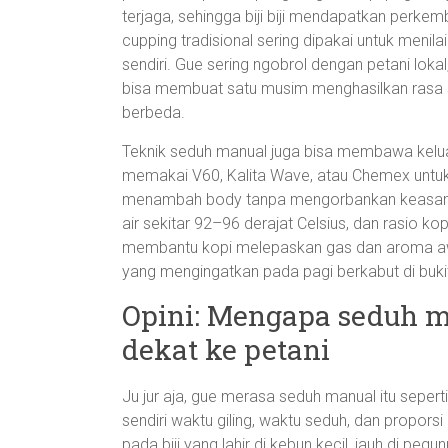
terjaga, sehingga biji biji mendapatkan perkem
cupping tradisional sering dipakai untuk menila
sendiri. Gue sering ngobrol dengan petani lo
bisa membuat satu musim menghasilkan rasa s
berbeda.
Teknik seduh manual juga bisa membawa keluar
memakai V60, Kalita Wave, atau Chemex untuk
menambah body tanpa mengorbankan keasaman.
air sekitar 92–96 derajat Celsius, dan rasio ko
membantu kopi melepaskan gas dan aroma awal
yang mengingatkan pada pagi berkabut di bukit-
Opini: Mengapa seduh m
dekat ke petani
Ju jur aja, gue merasa seduh manual itu seperti
sendiri waktu giling, waktu seduh, dan propors
pada biji yang lahir di kebun kecil, jauh di p