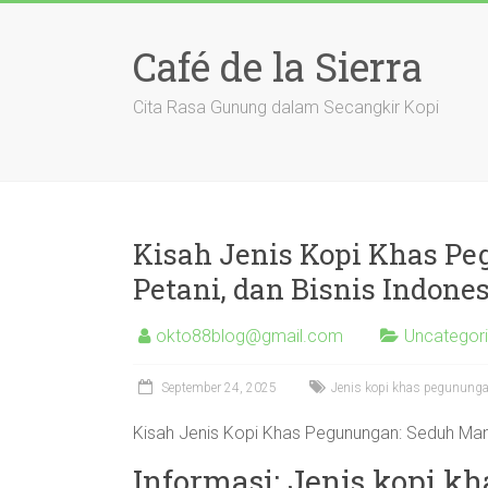
Skip
to
Café de la Sierra
content
Cita Rasa Gunung dalam Secangkir Kopi
Kisah Jenis Kopi Khas P
Petani, dan Bisnis Indone
okto88blog@gmail.com
Uncategor
September 24, 2025
Jenis kopi khas pegunungan,
Kisah Jenis Kopi Khas Pegunungan: Seduh Manua
Informasi: Jenis kopi k