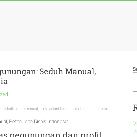
egunungan: Seduh Manual,
S
sia
ized
 teknik seduh manual, cerita petani kopi, bisnis kopi di Indonesia
l, Petani, dan Bisnis Indonesia
M
D
has pegunungan dan profil