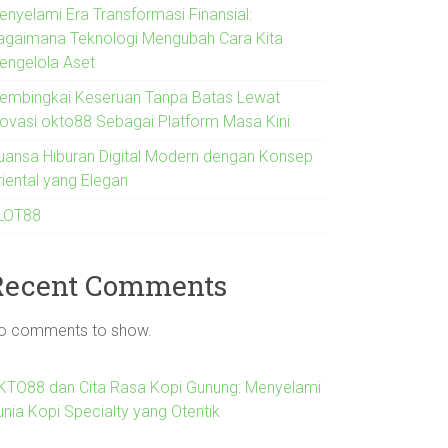
enyelami Era Transformasi Finansial:
agaimana Teknologi Mengubah Cara Kita
engelola Aset
embingkai Keseruan Tanpa Batas Lewat
novasi okto88 Sebagai Platform Masa Kini
uansa Hiburan Digital Modern dengan Konsep
riental yang Elegan
LOT88
Recent Comments
o comments to show.
KTO88 dan Cita Rasa Kopi Gunung: Menyelami
unia Kopi Specialty yang Otentik