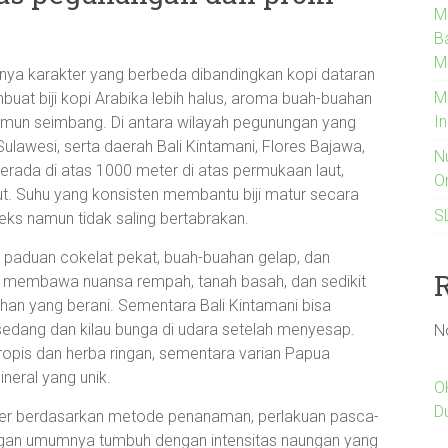
M
B
M
nya karakter yang berbeda dibandingkan kopi dataran
M
buat biji kopi Arabika lebih halus, aroma buah-buahan
I
amun seimbang. Di antara wilayah pegunungan yang
Sulawesi, serta daerah Bali Kintamani, Flores Bajawa,
N
berada di atas 1000 meter di atas permukaan laut,
O
t. Suhu yang konsisten membantu biji matur secara
S
eks namun tidak saling bertabrakan.
 paduan cokelat pekat, buah-buahan gelap, dan
ng membawa nuansa rempah, tanah basah, dan sedikit
an yang berani. Sementara Bali Kintamani bisa
sedang dan kilau bunga di udara setelah menyesap.
N
opis dan herba ringan, sementara varian Papua
eral yang unik.
O
D
akter berdasarkan metode penanaman, perlakuan pasca-
ngan umumnya tumbuh dengan intensitas naungan yang