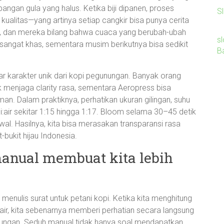
bangan gula yang halus. Ketika biji dipanen, proses
Sl
i kualitas—yang artinya setiap cangkir bisa punya cerita
kal, dan mereka bilang bahwa cuaca yang berubah-ubah
sl
angat khas, sementara musim berikutnya bisa sedikit
B
 karakter unik dari kopi pegunungan. Banyak orang
 menjaga clarity rasa, sementara Aeropress bisa
 Dalam praktiknya, perhatikan ukuran gilingan, suhu
pi:air sekitar 1:15 hingga 1:17. Bloom selama 30–45 detik
. Hasilnya, kita bisa merasakan transparansi rasa
bukit hijau Indonesia.
anual membuat kita lebih
 menulis surat untuk petani kopi. Ketika kita menghitung
i air, kita sebenarnya memberi perhatian secara langsung
egunungan. Seduh manual tidak hanya soal mendapatkan