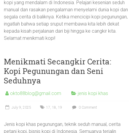
kopi yang mendalam di Indonesia. Pelajari kesenian seduh
manual dan rasakan pengalaman menyelami dunia kopi dan
segala cerita di baliknya. Ketika mencicipi kopi pegunungan,
ingatlah bahwa setiap sruput membawa kita lebih dekat
kepada kisah perjalanan dari biji hingga ke cangkir kita.
Selamat menikmati kopi!
Menikmati Secangkir Cerita:
Kopi Pegunungan dan Seni
Seduhnya
okto88blog@gmail.com
jenis kopi khas
July 9, 2025
17
,
18
,
19
0 Comment
Jenis kopi khas pegunungan, teknik seduh manual, cerita
petani kopi, bisnis kopi di Indonesia. Semuanya terjalin