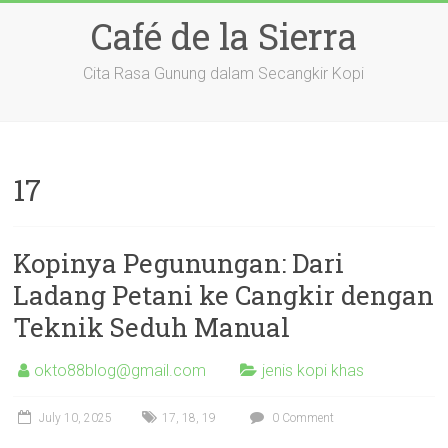
Skip
Café de la Sierra
to
content
Cita Rasa Gunung dalam Secangkir Kopi
17
Kopinya Pegunungan: Dari
Ladang Petani ke Cangkir dengan
Teknik Seduh Manual
okto88blog@gmail.com
jenis kopi khas
July 10, 2025
17
,
18
,
19
0 Comment