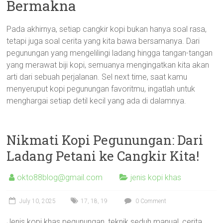
Bermakna
Pada akhirnya, setiap cangkir kopi bukan hanya soal rasa,
tetapi juga soal cerita yang kita bawa bersamanya. Dari
pegunungan yang mengelilingi ladang hingga tangan-tangan
yang merawat biji kopi, semuanya mengingatkan kita akan
arti dari sebuah perjalanan. Sel next time, saat kamu
menyeruput kopi pegunungan favoritmu, ingatlah untuk
menghargai setiap detil kecil yang ada di dalamnya.
Nikmati Kopi Pegunungan: Dari
Ladang Petani ke Cangkir Kita!
okto88blog@gmail.com
jenis kopi khas
July 10, 2025
17
,
18
,
19
0 Comment
Jenis kopi khas pegunungan, teknik seduh manual, cerita