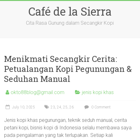
Skip
Café de la Sierra
to
content
Cita Rasa Gunung dalam Secangkir Kopi
Menikmati Secangkir Cerita:
Petualangan Kopi Pegunungan &
Seduhan Manual
okto88blog@gmail.com
jenis kopi khas
July 10, 2025
23
,
24
,
25
,
26
0 Comment
Jenis kopi khas pegunungan, teknik seduh manual, cerita
petani kopi, bisnis kopi di Indonesia selalu membawa saya
pada pengalaman yang tak terlupakan. Setiap kali