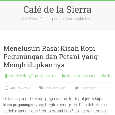
Skip
Café de la Sierra
to
content
Cita Rasa Gunung dalam Secangkir Kopi
Menelusuri Rasa: Kisah Kopi
Pegunungan dan Petani yang
Menghidupkannya
okto88blog@gmail.com
khas pegunungan teknik
August 4, 2025
jenis
,
khas
,
kopi
0 Comment
Di tanah yang dikelilingi pegunungan, terdapat
jenis kopi
khas pegunungan
yang begitu menggoda. Di sinilah *teknik
seduh manual* dan *cerita petani kopi* saling berinteraksi,