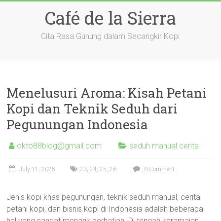
Skip
Café de la Sierra
to
content
Cita Rasa Gunung dalam Secangkir Kopi
Menelusuri Aroma: Kisah Petani
Kopi dan Teknik Seduh dari
Pegunungan Indonesia
okto88blog@gmail.com
seduh manual cerita
July 11, 2025
23
,
24
,
25
,
26
0 Comment
Jenis kopi khas pegunungan, teknik seduh manual, cerita
petani kopi, dan bisnis kopi di Indonesia adalah beberapa
hal yang sangat menarik perhatian. Di tengah keramaian