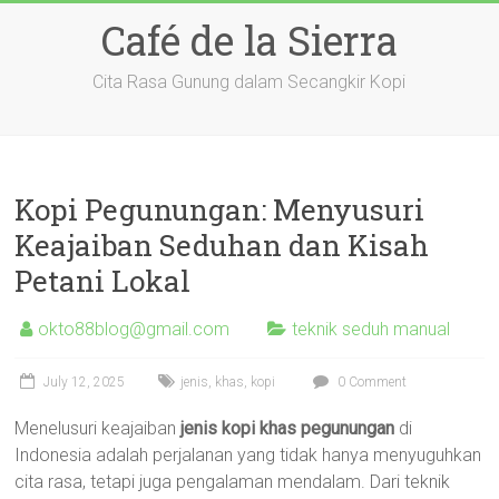
Skip
Café de la Sierra
to
content
Cita Rasa Gunung dalam Secangkir Kopi
Kopi Pegunungan: Menyusuri
Keajaiban Seduhan dan Kisah
Petani Lokal
okto88blog@gmail.com
teknik seduh manual
July 12, 2025
jenis
,
khas
,
kopi
0 Comment
Menelusuri keajaiban
jenis kopi khas pegunungan
di
Indonesia adalah perjalanan yang tidak hanya menyuguhkan
cita rasa, tetapi juga pengalaman mendalam. Dari teknik