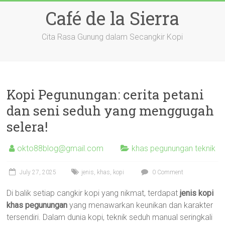
Skip
Café de la Sierra
to
content
Cita Rasa Gunung dalam Secangkir Kopi
Kopi Pegunungan: cerita petani
dan seni seduh yang menggugah
selera!
okto88blog@gmail.com
khas pegunungan teknik
July 27, 2025
jenis
,
khas
,
kopi
0 Comment
Di balik setiap cangkir kopi yang nikmat, terdapat
jenis kopi
khas pegunungan
yang menawarkan keunikan dan karakter
tersendiri. Dalam dunia kopi, teknik seduh manual seringkali