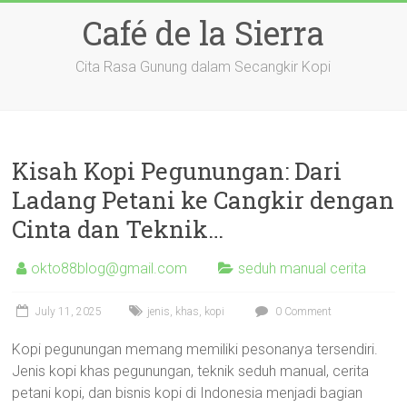
Skip
Café de la Sierra
to
content
Cita Rasa Gunung dalam Secangkir Kopi
Kisah Kopi Pegunungan: Dari
Ladang Petani ke Cangkir dengan
Cinta dan Teknik…
okto88blog@gmail.com
seduh manual cerita
July 11, 2025
jenis
,
khas
,
kopi
0 Comment
Kopi pegunungan memang memiliki pesonanya tersendiri.
Jenis kopi khas pegunungan, teknik seduh manual, cerita
petani kopi, dan bisnis kopi di Indonesia menjadi bagian