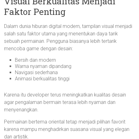
Visual Berkualitas Menjadi
Faktor Penting
Dalam dunia hiburan digital modern, tampilan visual menjadi
salah satu faktor utama yang menentukan daya tarik
sebuah permainan. Pengguna biasanya lebih tertarik
mencoba game dengan desain:
Bersih dan modern
Warna nyaman dipandang
Navigasi sederhana
Animasi berkualitas tinggi
Karena itu developer terus meningkatkan kualitas desain
agar pengalaman bermain terasa lebih nyaman dan
menyenangkan.
Permainan bertema oriental tetap menjadi pilihan favorit
karena mampu menghadirkan suasana visual yang elegan
dan artistik.