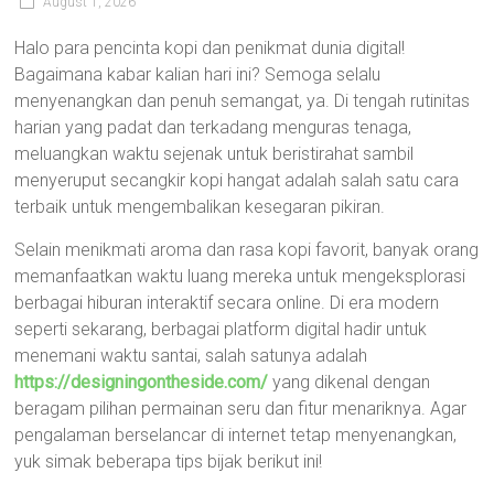
August 1, 2026
Halo para pencinta kopi dan penikmat dunia digital!
Bagaimana kabar kalian hari ini? Semoga selalu
menyenangkan dan penuh semangat, ya. Di tengah rutinitas
harian yang padat dan terkadang menguras tenaga,
meluangkan waktu sejenak untuk beristirahat sambil
menyeruput secangkir kopi hangat adalah salah satu cara
terbaik untuk mengembalikan kesegaran pikiran.
Selain menikmati aroma dan rasa kopi favorit, banyak orang
memanfaatkan waktu luang mereka untuk mengeksplorasi
berbagai hiburan interaktif secara online. Di era modern
seperti sekarang, berbagai platform digital hadir untuk
menemani waktu santai, salah satunya adalah
https://designingontheside.com/
yang dikenal dengan
beragam pilihan permainan seru dan fitur menariknya. Agar
pengalaman berselancar di internet tetap menyenangkan,
yuk simak beberapa tips bijak berikut ini!