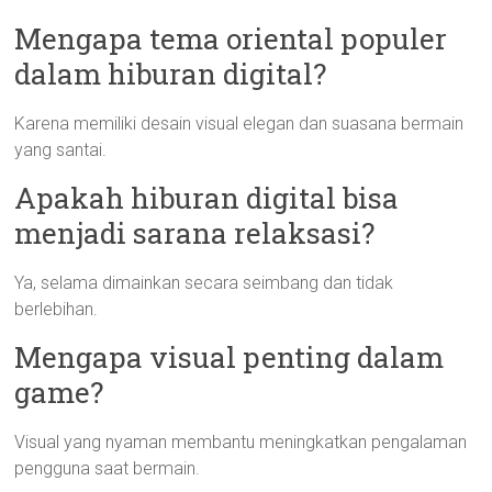
Mengapa tema oriental populer
dalam hiburan digital?
Karena memiliki desain visual elegan dan suasana bermain
yang santai.
Apakah hiburan digital bisa
menjadi sarana relaksasi?
Ya, selama dimainkan secara seimbang dan tidak
berlebihan.
Mengapa visual penting dalam
game?
Visual yang nyaman membantu meningkatkan pengalaman
pengguna saat bermain.