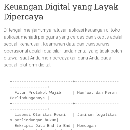
Keuangan Digital yang Layak
Dipercaya
Di tengah menjamurnya ratusan aplikasi keuangan di toko
aplikasi, menjadi pengguna yang cerdas dan skeptis adalah
sebuah keharusan. Keamanan data dan transparansi
operasional adalah dua pilar fundamental yang tidak boleh
ditawar saat Anda mempercayakan dana Anda pada
sebuah platform digital.
+--------------------------+-------------------
----------------+

| Fitur Protokol Wajib     | Manfaat dan Peran 
Perlindungannya |

+--------------------------+-------------------
----------------+

| Lisensi Otoritas Resmi   | Jaminan legalitas 
& perlindungan hukum|

| Enkripsi Data End-to-End | Mencegah 