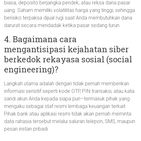
biasa, deposito berjangka pendek, atau reksa dana pasar
uang. Saham memiliki volatilitas harga yang tinggi, sehingga
berisiko terpaksa dijual rugi saat Anda membutuhkan dana
darurat secara mendadak ketika pasar sedang turun.
4. Bagaimana cara
mengantisipasi kejahatan siber
berkedok rekayasa sosial (social
engineering)?
Langkah utama adalah dengan tidak pernah memberikan
informasi sensitif seperti kode OTP, PIN transaksi, atau kata
sandi akun Anda kepada siapa pun—termasuk pihak yang
mengaku sebagai staf resmi lembaga keuangan terkait.
Pihak bank atau aplikasi resmi tidak akan pernah meminta
data rahasia tersebut melalui saluran telepon, SMS, maupun
pesan instan pribadi.