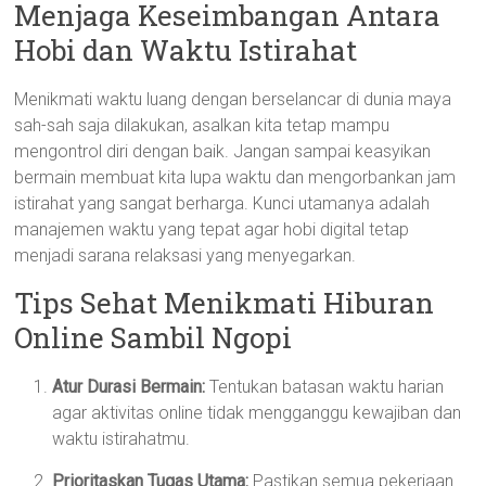
Menjaga Keseimbangan Antara
Hobi dan Waktu Istirahat
Menikmati waktu luang dengan berselancar di dunia maya
sah-sah saja dilakukan, asalkan kita tetap mampu
mengontrol diri dengan baik. Jangan sampai keasyikan
bermain membuat kita lupa waktu dan mengorbankan jam
istirahat yang sangat berharga. Kunci utamanya adalah
manajemen waktu yang tepat agar hobi digital tetap
menjadi sarana relaksasi yang menyegarkan.
Tips Sehat Menikmati Hiburan
Online Sambil Ngopi
Atur Durasi Bermain:
Tentukan batasan waktu harian
agar aktivitas online tidak mengganggu kewajiban dan
waktu istirahatmu.
Prioritaskan Tugas Utama:
Pastikan semua pekerjaan