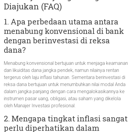
Diajukan (FAQ)
1. Apa perbedaan utama antara
menabung konvensional di bank
dengan berinvestasi di reksa
dana?
Menabung konvensional bertujuan untuk menjaga keamanan
dan likuiditas dana jangka pendek, namun nilainya rentan
tergerus oleh laju inflasi tahunan. Sementara berinvestasi di
reksa dana bertujuan untuk menumbuhkan nilai modal Anda
dalam jangka panjang dengan cara mengalokasikannya ke
instrumen pasar uang, obligasi, atau saham yang dikelola
oleh Manajer Investasi profesional.
2. Mengapa tingkat inflasi sangat
perlu diperhatikan dalam