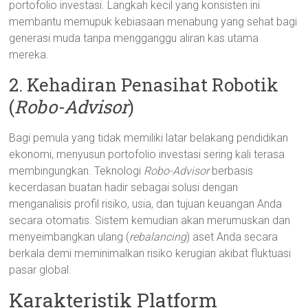
portofolio investasi. Langkah kecil yang konsisten ini
membantu memupuk kebiasaan menabung yang sehat bagi
generasi muda tanpa mengganggu aliran kas utama
mereka.
2. Kehadiran Penasihat Robotik
(
Robo-Advisor
)
Bagi pemula yang tidak memiliki latar belakang pendidikan
ekonomi, menyusun portofolio investasi sering kali terasa
membingungkan. Teknologi
Robo-Advisor
berbasis
kecerdasan buatan hadir sebagai solusi dengan
menganalisis profil risiko, usia, dan tujuan keuangan Anda
secara otomatis. Sistem kemudian akan merumuskan dan
menyeimbangkan ulang (
rebalancing
) aset Anda secara
berkala demi meminimalkan risiko kerugian akibat fluktuasi
pasar global.
Karakteristik Platform