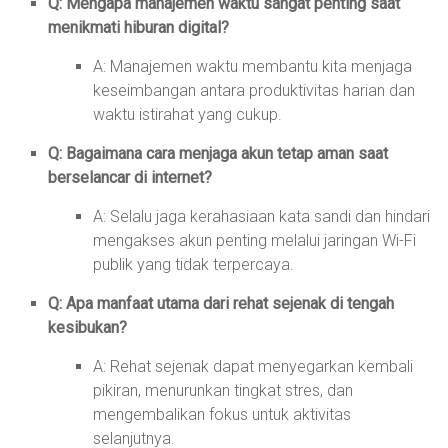
Q: Mengapa manajemen waktu sangat penting saat
menikmati hiburan digital?
A: Manajemen waktu membantu kita menjaga
keseimbangan antara produktivitas harian dan
waktu istirahat yang cukup.
Q: Bagaimana cara menjaga akun tetap aman saat
berselancar di internet?
A: Selalu jaga kerahasiaan kata sandi dan hindari
mengakses akun penting melalui jaringan Wi-Fi
publik yang tidak terpercaya.
Q: Apa manfaat utama dari rehat sejenak di tengah
kesibukan?
A: Rehat sejenak dapat menyegarkan kembali
pikiran, menurunkan tingkat stres, dan
mengembalikan fokus untuk aktivitas
selanjutnya.